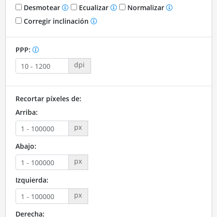
Desmotear
Ecualizar
Normalizar
Corregir inclinación
PPP:
dpi
Recortar píxeles de:
Arriba:
px
Abajo:
px
Izquierda:
px
Derecha: