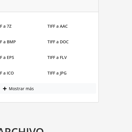
F a 7Z
TIFF a AAC
FF a BMP
TIFF a DOC
FF a EPS
TIFF a FLV
FF a ICO
TIFF a JPG
Mostrar más
 ARCHIVO