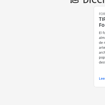
FOR
TI
Fo
El 
alm
de 
arte
arc
pop
dest
Lee