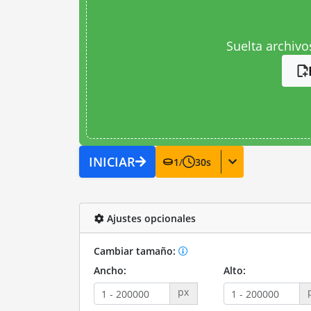
Suelta archivo
INICIAR
1
/
30
s
Ajustes opcionales
Cambiar tamaño:
Ancho:
Alto:
px