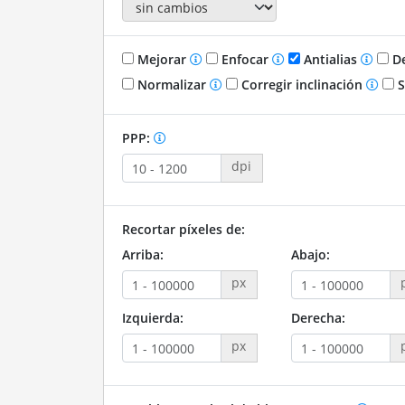
Mejorar
Enfocar
Antialias
De
Normalizar
Corregir inclinación
S
PPP:
dpi
Recortar píxeles de:
Arriba:
Abajo:
px
Izquierda:
Derecha:
px