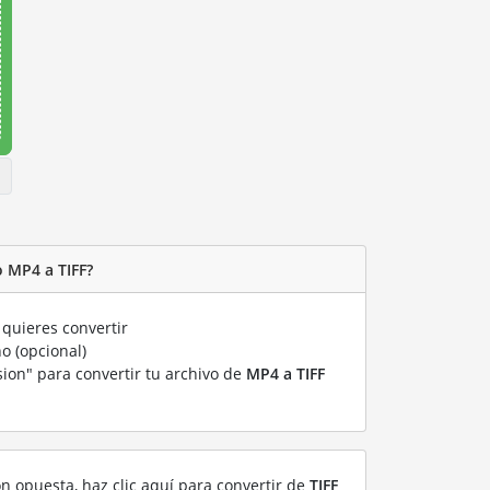
 MP4 a TIFF?
quieres convertir
o (opcional)
sion" para convertir tu archivo de
MP4 a TIFF
ón opuesta, haz clic aquí para convertir de
TIFF