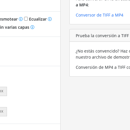
a MP4
:
Conversor de TIFF a MP4
smotear
Ecualizar
in varias capas
Prueba la conversión a TIF
¿No estás convencido? Haz c
nuestro archivo de demost
Conversión de MP4 a TIFF c
px
px