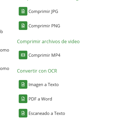
Comprimir JPG
Comprimir PNG
eb
Comprimir archivos de video
 como
Comprimir MP4
 como
Convertir con OCR
Imagen a Texto
PDF a Word
Escaneado a Texto