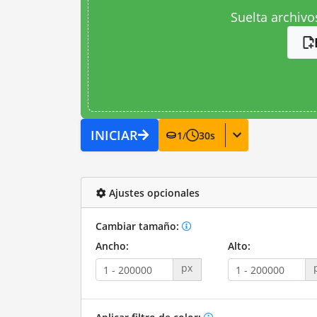
Suelta archivo
INICIAR
1
/
30
s
Ajustes opcionales
Cambiar tamaño:
Ancho:
Alto:
px