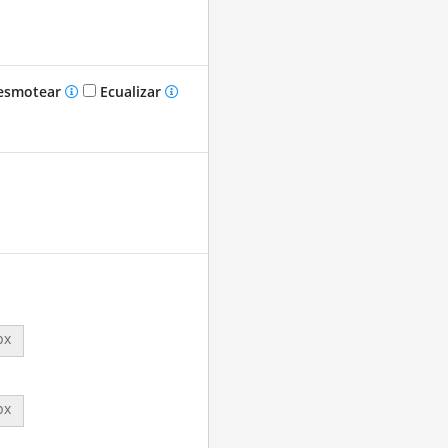
smotear
Ecualizar
px
px