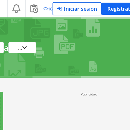
Iniciar sesión
Regístra
16
a
...
Publicidad