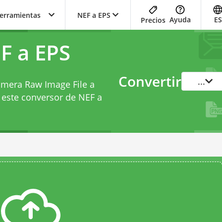
herramientas
NEF a EPS
Ayuda
ES
Precios
F a EPS
Convertir
...
Camera Raw Image File a
 este
conversor de NEF a