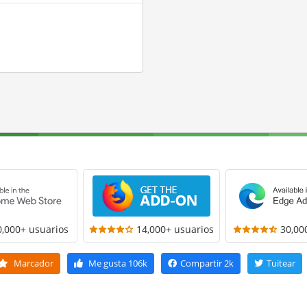
0,000+ usuarios
14,000+ usuarios
30,00
Marcador
Me gusta
106k
Compartir
2k
Tuitear