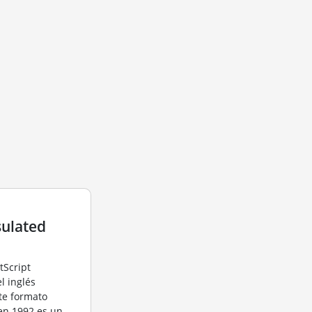
ulated
tScript
l inglés
te formato
en 1992 es un