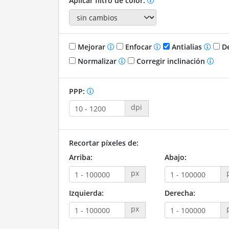
Aplicar filtro de color:
Mejorar
Enfocar
Antialias
De
Normalizar
Corregir inclinación
PPP:
dpi
Recortar píxeles de:
Arriba:
Abajo:
px
Izquierda:
Derecha:
px