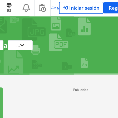
Iniciar sesión
Reg
16
ES
a
...
Publicidad