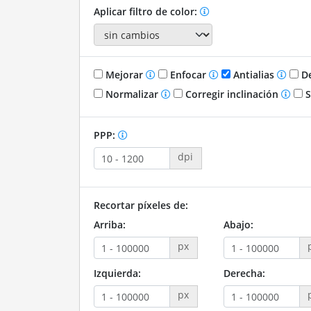
Aplicar filtro de color:
Mejorar
Enfocar
Antialias
De
Normalizar
Corregir inclinación
S
PPP:
dpi
Recortar píxeles de:
Arriba:
Abajo:
px
Izquierda:
Derecha:
px