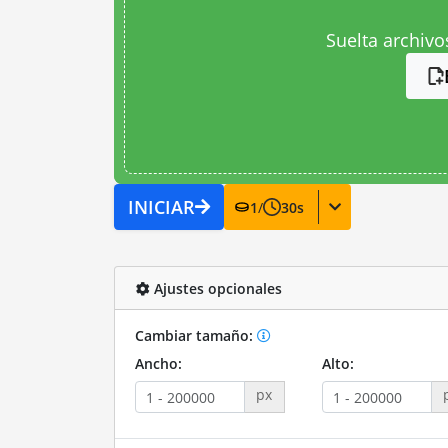
Suelta archivo
INICIAR
1
/
30
s
Ajustes opcionales
Cambiar tamaño:
Ancho:
Alto:
px