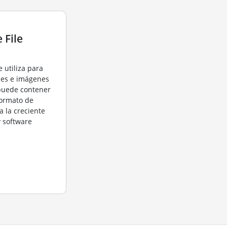
 File
e utiliza para
ales e imágenes
puede contener
 formato de
a la creciente
 software