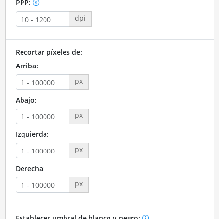
PPP:
dpi
Recortar píxeles de:
Arriba:
px
Abajo:
px
Izquierda:
px
Derecha:
px
Establecer umbral de blanco y negro: