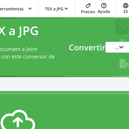
herramientas
TEX a JPG
Ayuda
ES
Precios
X a JPG
Convertir
...
ocument a Joint
t con este
conversor de