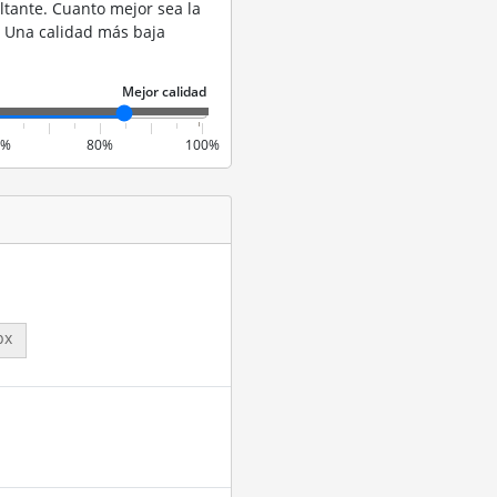
ltante. Cuanto mejor sea la
. Una calidad más baja
0%
80%
100%
px