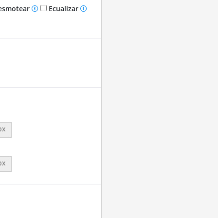
smotear
Ecualizar
px
px