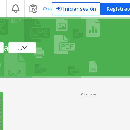
Iniciar sesión
Regístrat
16
a
...
Publicidad