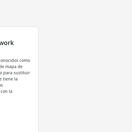
twork
 conocidos como
 de mapa de
o para sustituir
e tiene la
os
 con la