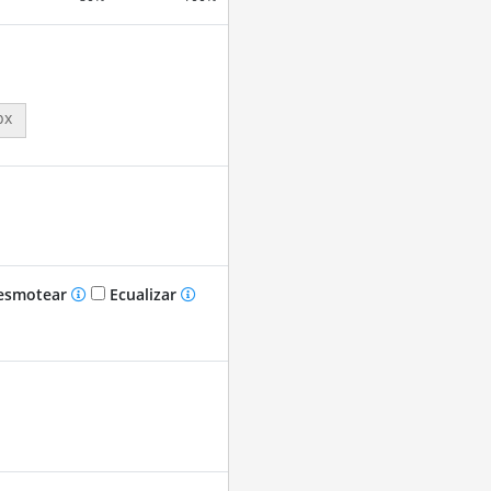
px
smotear
Ecualizar