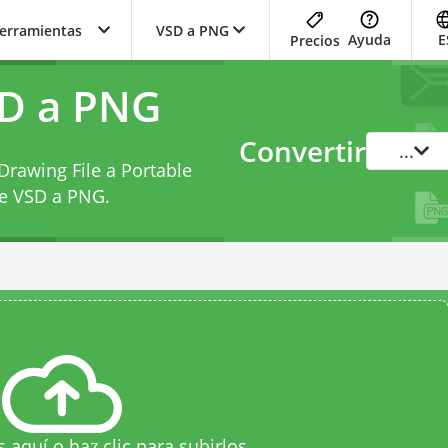
herramientas
VSD a PNG
Ayuda
E
Precios
SD a PNG
Convertir
...
Drawing File a Portable
de VSD a PNG
.
s aquí o haz clic para subirlos