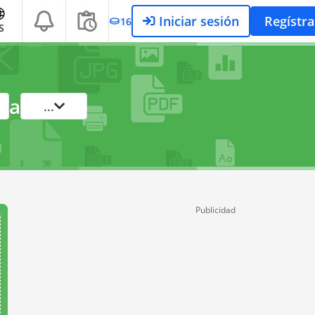
Iniciar sesión
Regístra
16
S
a
...
Publicidad