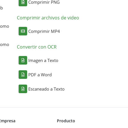
Comprimir PNG
eb
Comprimir archivos de video
 como
Comprimir MP4
 como
Convertir con OCR
Imagen a Texto
PDF a Word
Escaneado a Texto
Empresa
Producto