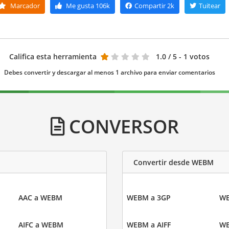
Marcador
Me gusta
106k
Compartir
2k
Tuitear
Califica esta herramienta
1.0
/ 5 - 1 votos
Debes convertir y descargar al menos 1 archivo para enviar comentarios
CONVERSOR
Convertir desde WEBM
AAC a WEBM
WEBM a 3GP
WE
AIFC a WEBM
WEBM a AIFF
WE