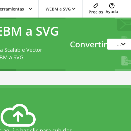
herramientas
WEBM a SVG
Ayuda
Precios
EBM a SVG
Convertir
...
a Scalable Vector
EBM a SVG
.
s aquí o haz clic para subirlos