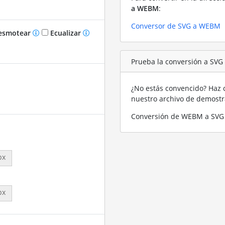
a WEBM
:
Conversor de SVG a WEBM
smotear
Ecualizar
Prueba la conversión a SV
¿No estás convencido? Haz c
nuestro archivo de demost
Conversión de WEBM a SVG 
px
px