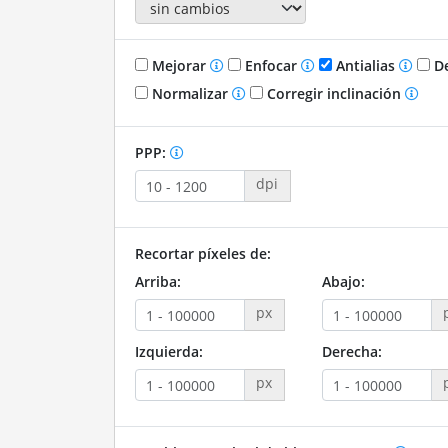
Mejorar
Enfocar
Antialias
De
Normalizar
Corregir inclinación
PPP:
dpi
Recortar píxeles de:
Arriba:
Abajo:
px
Izquierda:
Derecha:
px