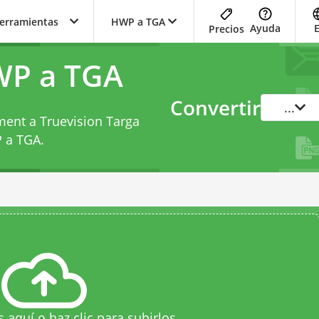
herramientas
HWP a TGA
Ayuda
Precios
WP a TGA
Convertir
...
ent a Truevision Targa
 a TGA
.
s aquí o haz clic para subirlos