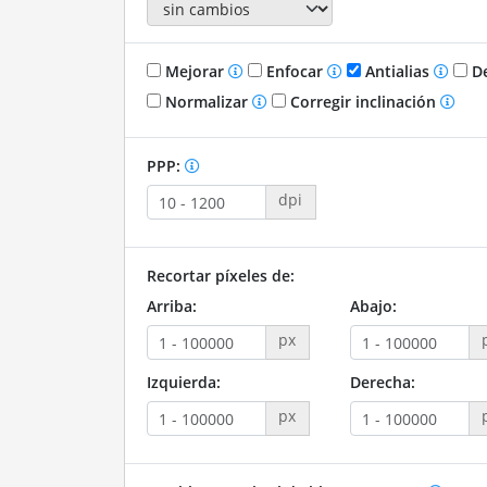
Mejorar
Enfocar
Antialias
De
Normalizar
Corregir inclinación
PPP:
dpi
Recortar píxeles de:
Arriba:
Abajo:
px
Izquierda:
Derecha:
px