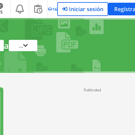
Iniciar sesión
Regístr
16
ES
a
...
Publicidad