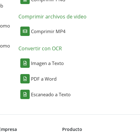
eb
Comprimir archivos de video
 como
Comprimir MP4
 como
Convertir con OCR
Imagen a Texto
PDF a Word
Escaneado a Texto
Empresa
Producto