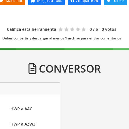
Marcador
Me gusta
106k
Compartir
2k
Tuitear
Califica esta herramienta
0
/ 5 - 0 votos
Debes convertir y descargar al menos 1 archivo para enviar comentarios
CONVERSOR
HWP a AAC
HWP a AZW3