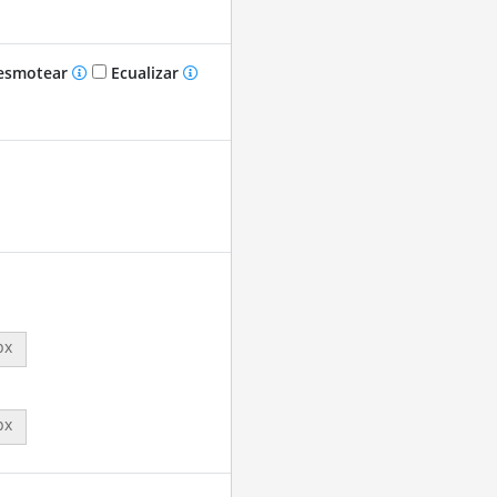
smotear
Ecualizar
px
px