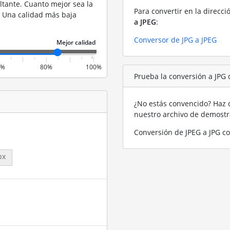
ltante. Cuanto mejor sea la
Para convertir en la direcci
. Una calidad más baja
a JPEG
:
Conversor de JPG a JPEG
0%
80%
100%
Prueba la conversión a JPG
¿No estás convencido? Haz c
nuestro archivo de demost
Conversión de JPEG a JPG c
px