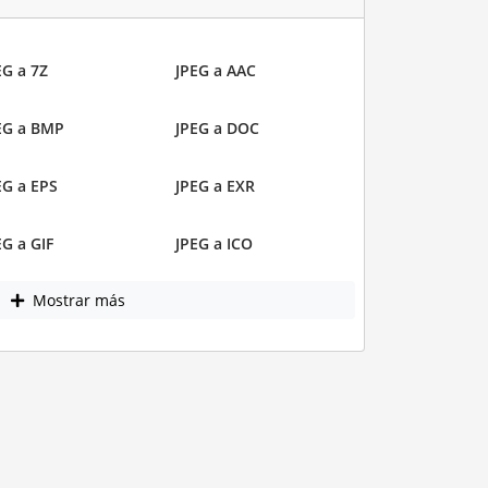
EG a 7Z
JPEG a AAC
EG a BMP
JPEG a DOC
EG a EPS
JPEG a EXR
EG a GIF
JPEG a ICO
Mostrar más