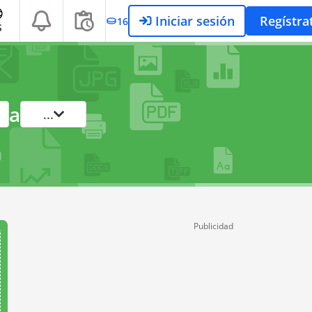
Iniciar sesión
Regístra
16
S
a
...
Publicidad