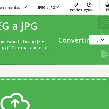
herramientas
JPEG a JPG
Ayuda
E
Precios
EG a JPG
Convertir
...
hic Experts Group JFIF
up JFIF format con este