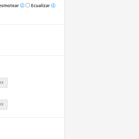
smotear
Ecualizar
px
px