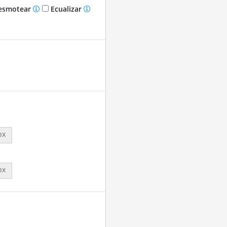
smotear
Ecualizar
px
px