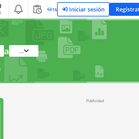
Iniciar sesión
Regístra
16
S
a
...
Publicidad