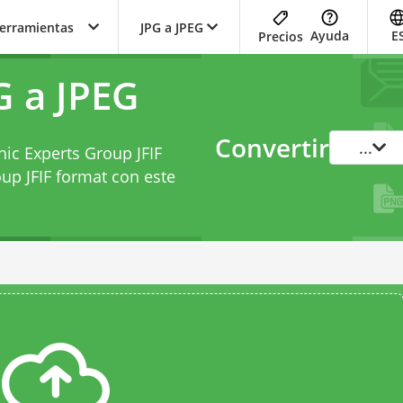
herramientas
JPG a JPEG
Ayuda
E
Precios
G a JPEG
Convertir
...
hic Experts Group JFIF
up JFIF format con este