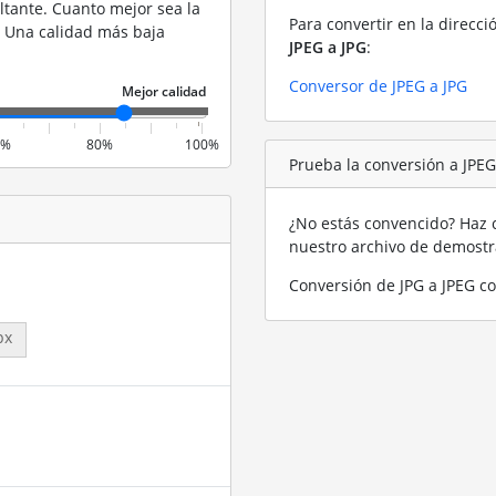
ltante. Cuanto mejor sea la
Para convertir en la direcci
. Una calidad más baja
JPEG a JPG
:
Conversor de JPEG a JPG
0%
80%
100%
Prueba la conversión a JPE
¿No estás convencido? Haz c
nuestro archivo de demost
Conversión de JPG a JPEG c
px