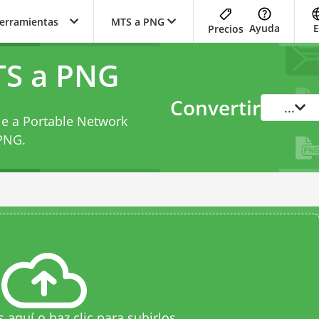
herramientas
MTS a PNG
Ayuda
E
Precios
TS a PNG
Convertir
...
le a Portable Network
 PNG
.
s aquí o haz clic para subirlos