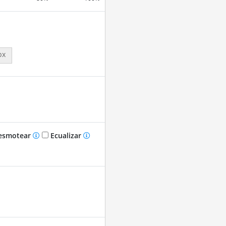
px
smotear
Ecualizar