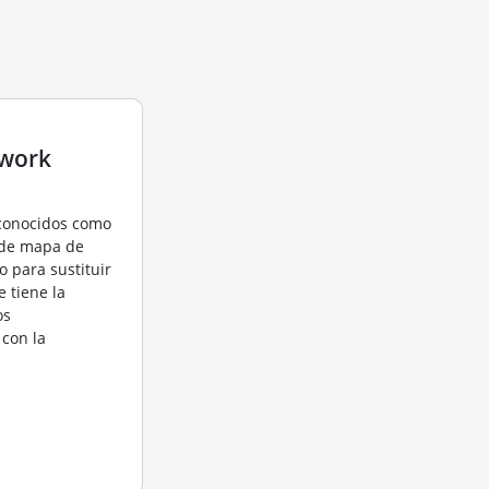
twork
 conocidos como
 de mapa de
o para sustituir
e tiene la
os
 con la