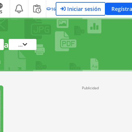
Iniciar sesión
Regístr
16
S
a
...
Publicidad