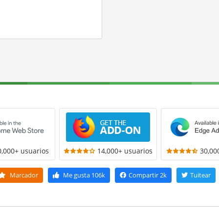
0,000+ usuarios
14,000+ usuarios
30,00
Marcador
Me gusta
106k
Compartir
2k
Tuitear