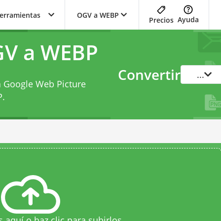
herramientas
OGV a WEBP
Ayuda
Precios
GV a WEBP
Convertir
...
 a Google Web Picture
P
.
s aquí o haz clic para subirlos