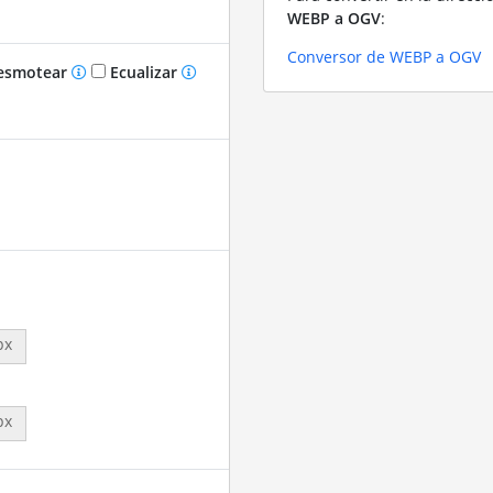
WEBP a OGV
:
Conversor de WEBP a OGV
smotear
Ecualizar
px
px