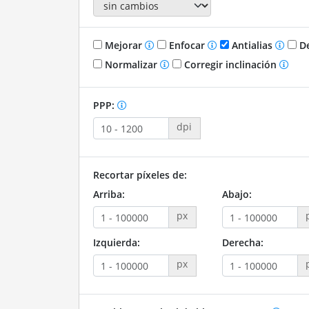
Mejorar
Enfocar
Antialias
De
Normalizar
Corregir inclinación
PPP:
dpi
Recortar píxeles de:
Arriba:
Abajo:
px
Izquierda:
Derecha:
px