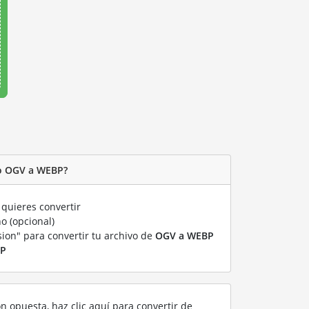
vo OGV a WEBP?
quieres convertir
o (opcional)
sion" para convertir tu archivo de
OGV a WEBP
P
ón opuesta, haz clic aquí para convertir de