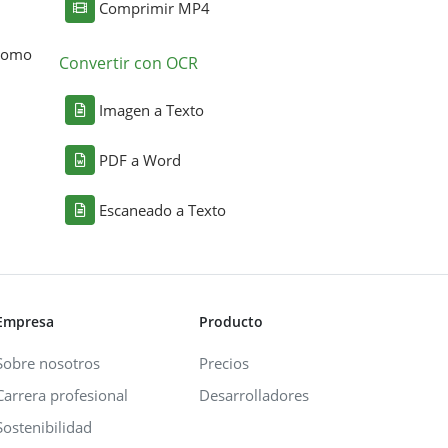
Comprimir MP4
 como
Convertir con OCR
Imagen a Texto
PDF a Word
Escaneado a Texto
Empresa
Producto
Sobre nosotros
Precios
Carrera profesional
Desarrolladores
Sostenibilidad