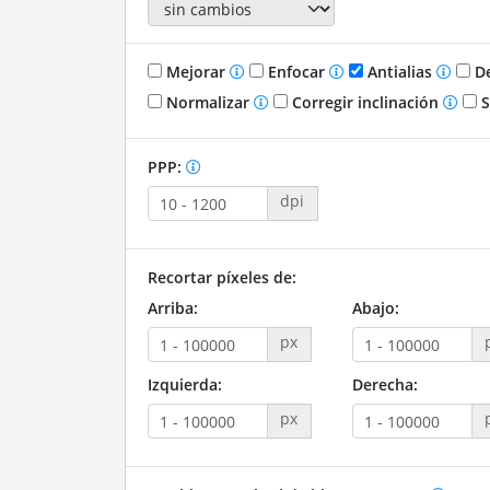
Mejorar
Enfocar
Antialias
De
Normalizar
Corregir inclinación
S
PPP:
dpi
Recortar píxeles de:
Arriba:
Abajo:
px
Izquierda:
Derecha:
px