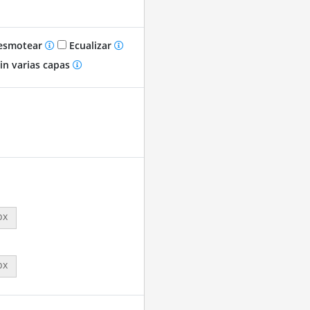
smotear
Ecualizar
in varias capas
px
px