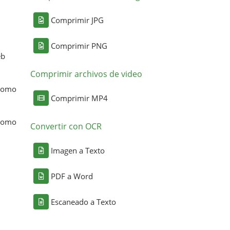
Comprimir JPG
Comprimir PNG
eb
Comprimir archivos de video
 como
Comprimir MP4
 como
Convertir con OCR
Imagen a Texto
PDF a Word
Escaneado a Texto