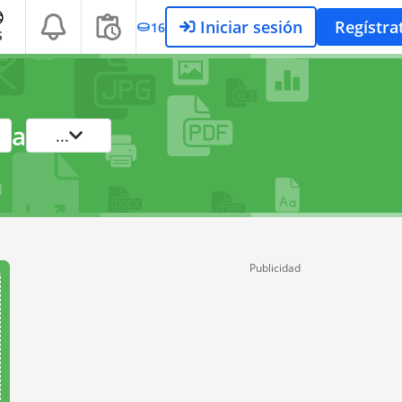
Iniciar sesión
Regístra
16
S
a
...
Publicidad