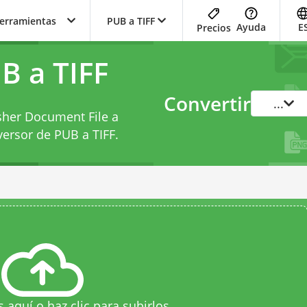
herramientas
PUB a TIFF
Ayuda
E
Precios
B a TIFF
Convertir
...
isher Document File a
ersor de PUB a TIFF
.
s aquí o haz clic para subirlos