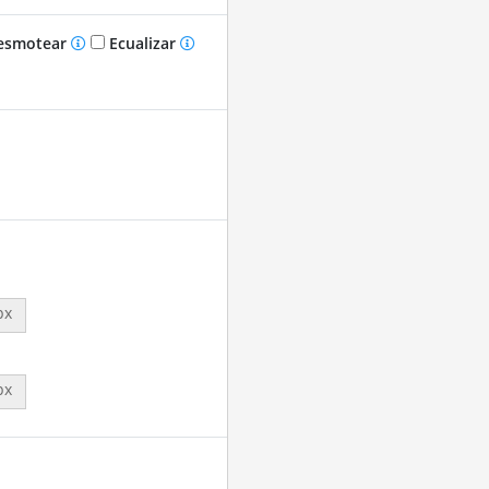
smotear
Ecualizar
px
px