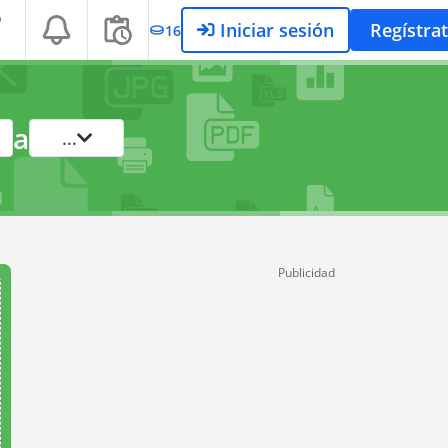
Iniciar sesión
Regístra
16
a
...
Publicidad