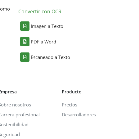
 como
Convertir con OCR
Imagen a Texto
PDF a Word
Escaneado a Texto
Empresa
Producto
Sobre nosotros
Precios
Carrera profesional
Desarrolladores
Sostenibilidad
Seguridad