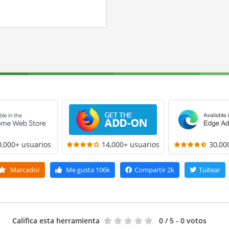
0,000+ usuarios
14,000+ usuarios
30,00
Marcador
Me gusta
106k
Compartir
2k
Tuitear
Califica esta herramienta
0
/ 5 - 0 votos