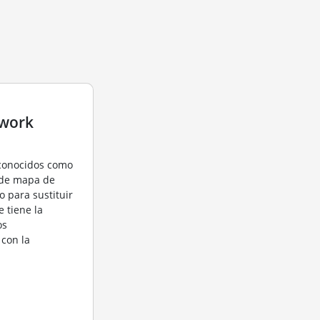
twork
 conocidos como
 de mapa de
o para sustituir
e tiene la
os
 con la