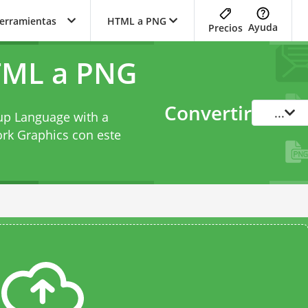
herramientas
HTML a PNG
Ayuda
Precios
TML a PNG
Convertir
...
up Language with a
rk Graphics con este