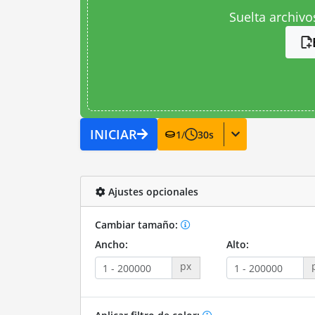
Suelta archivo
INICIAR
1
/
30
s
Ajustes opcionales
Cambiar tamaño:
Ancho:
Alto:
px