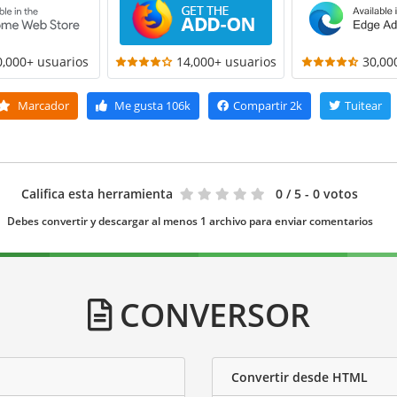
0,000+ usuarios
14,000+ usuarios
30,00
Marcador
Me gusta
106k
Compartir
2k
Tuitear
Califica esta herramienta
0
/ 5 - 0 votos
Debes convertir y descargar al menos 1 archivo para enviar comentarios
CONVERSOR
Convertir desde HTML