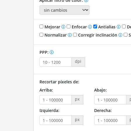
Aplicar filtro de color:
Mejorar
Enfocar
Antialias
De
Normalizar
Corregir inclinación
S
PPP:
dpi
Recortar píxeles de:
Arriba:
Abajo:
px
Izquierda:
Derecha:
px