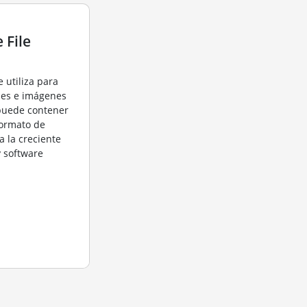
 File
e utiliza para
ales e imágenes
puede contener
 formato de
a la creciente
 software