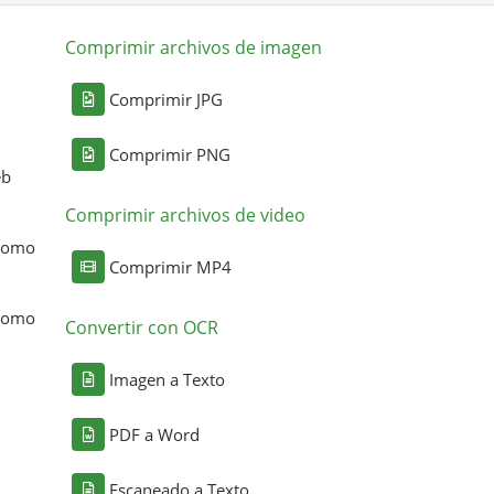
Comprimir archivos de imagen
Comprimir JPG
Comprimir PNG
eb
Comprimir archivos de video
 como
Comprimir MP4
 como
Convertir con OCR
Imagen a Texto
PDF a Word
Escaneado a Texto