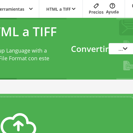
herramientas
HTML a TIFF
Ayuda
Precios
ML a TIFF
Convertir
...
up Language with a
ile Format con este