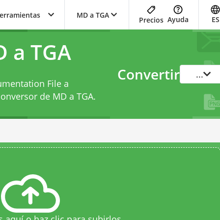
herramientas
MD a TGA
Ayuda
ES
Precios
D a TGA
Convertir
...
mentation File a
conversor de MD a TGA
.
s aquí o haz clic para subirlos