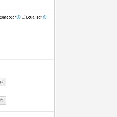
smotear
Ecualizar
px
px