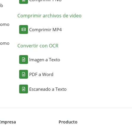
eb
Comprimir archivos de video
 como
Comprimir MP4
 como
Convertir con OCR
Imagen a Texto
PDF a Word
Escaneado a Texto
Empresa
Producto