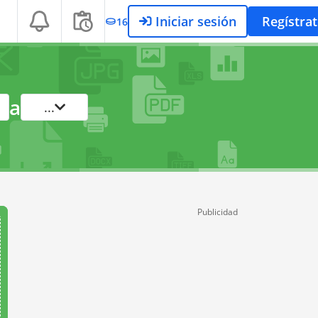
Iniciar sesión
Regístra
16
a
...
Publicidad