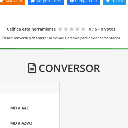
Marcador
Me gusta
106k
Compartir
2k
Tuitear
Califica esta herramienta
0
/ 5 - 0 votos
Debes convertir y descargar al menos 1 archivo para enviar comentarios
CONVERSOR
MD a AAC
MD a AZW3