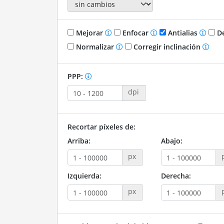
Mejorar
Enfocar
Antialias
De
Normalizar
Corregir inclinación
PPP:
dpi
Recortar píxeles de:
Arriba:
Abajo:
px
Izquierda:
Derecha:
px