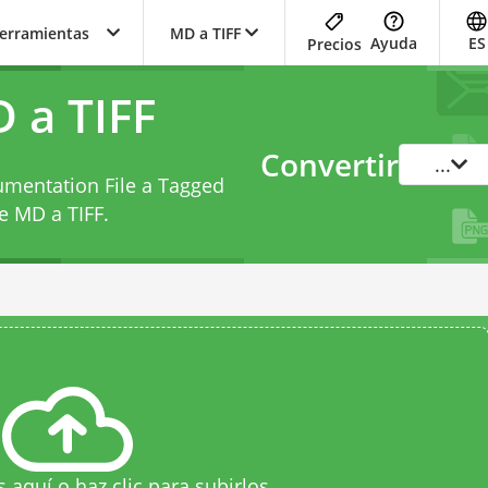
herramientas
MD a TIFF
Ayuda
ES
Precios
 a TIFF
Convertir
...
mentation File a Tagged
e MD a TIFF
.
s aquí o haz clic para subirlos