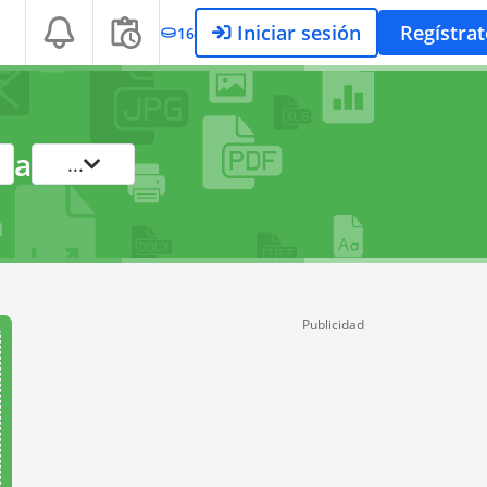
Iniciar sesión
Regístrat
16
a
...
Publicidad