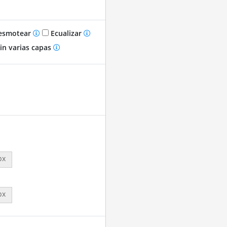
smotear
Ecualizar
in varias capas
px
px