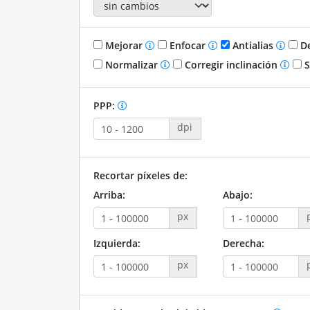
Mejorar
Enfocar
Antialias
De
Normalizar
Corregir inclinación
S
PPP:
dpi
Recortar píxeles de:
Arriba:
Abajo:
px
Izquierda:
Derecha:
px