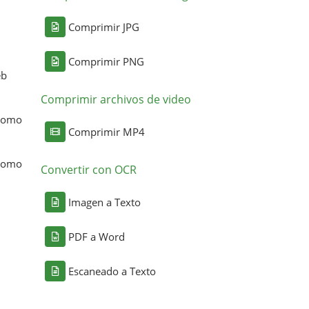
Comprimir JPG
Comprimir PNG
eb
Comprimir archivos de video
 como
Comprimir MP4
 como
Convertir con OCR
Imagen a Texto
PDF a Word
Escaneado a Texto