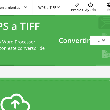
herramientas
WPS a TIFF
Ayuda
E
Precios
S a TIFF
Convertir
...
ks Word Processor
con este
conversor de