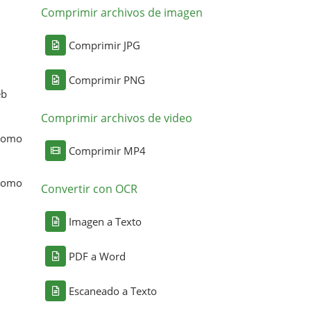
Comprimir archivos de imagen
Comprimir JPG
Comprimir PNG
eb
Comprimir archivos de video
 como
Comprimir MP4
 como
Convertir con OCR
Imagen a Texto
PDF a Word
Escaneado a Texto