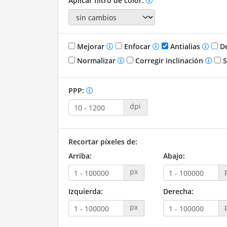
Aplicar filtro de color:
Mejorar
Enfocar
Antialias
De
Normalizar
Corregir inclinación
S
PPP:
dpi
Recortar píxeles de:
Arriba:
Abajo:
px
Izquierda:
Derecha:
px