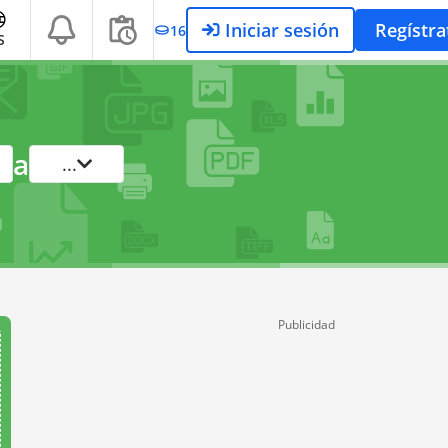
Iniciar sesión
Regístra
16
S
a
...
Publicidad