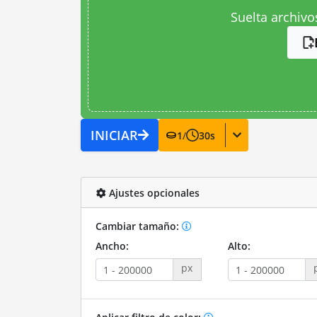
Suelta archivo
INICIAR
1
/
30
s
Ajustes opcionales
Cambiar tamaño:
Ancho:
Alto:
px