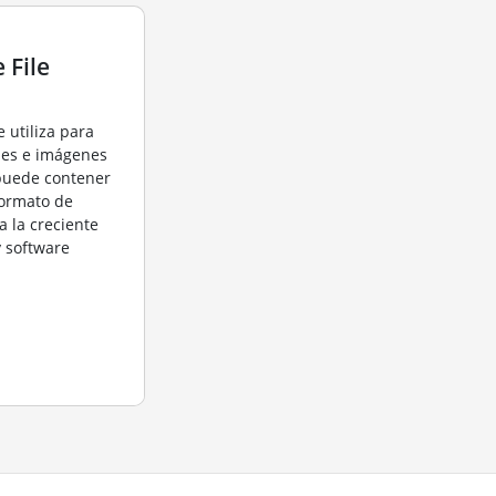
 File
e utiliza para
ales e imágenes
puede contener
 formato de
a la creciente
 software