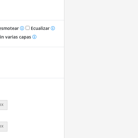
smotear
Ecualizar
in varias capas
px
px