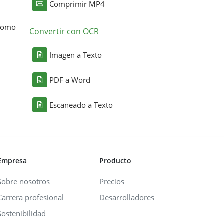
Comprimir MP4
 como
Convertir con OCR
Imagen a Texto
PDF a Word
Escaneado a Texto
Empresa
Producto
Sobre nosotros
Precios
Carrera profesional
Desarrolladores
Sostenibilidad