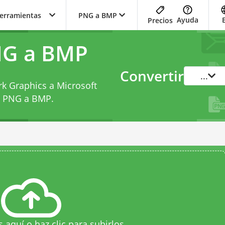
herramientas
PNG a BMP
Ayuda
Precios
NG a BMP
Convertir
...
rk Graphics a Microsoft
e PNG a BMP
.
s aquí o haz clic para subirlos