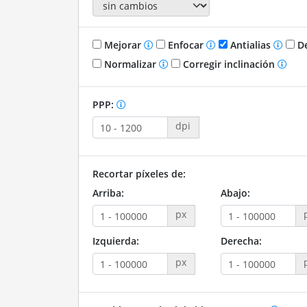
Mejorar
Enfocar
Antialias
De
Normalizar
Corregir inclinación
PPP:
dpi
Recortar píxeles de:
Arriba:
Abajo:
px
Izquierda:
Derecha:
px