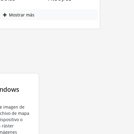
Mostrar más
indows
de imagen de
rchivo de mapa
ispositivo o
 ráster
imágenes