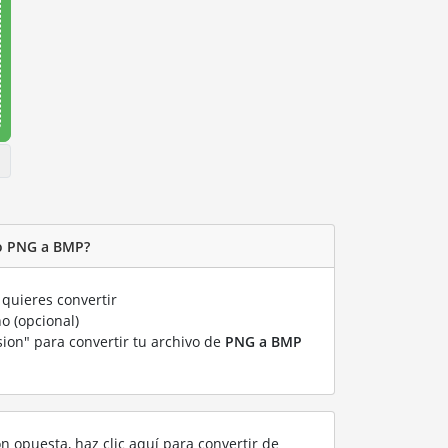
vo PNG a BMP?
quieres convertir
o (opcional)
sion" para convertir tu archivo de
PNG a BMP
P
ón opuesta, haz clic aquí para convertir de