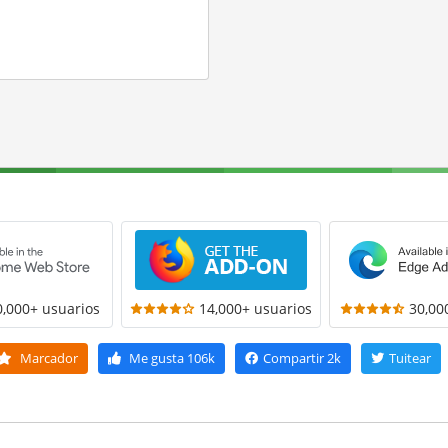
0,000+ usuarios
14,000+ usuarios
30,00
Marcador
Me gusta
106k
Compartir
2k
Tuitear