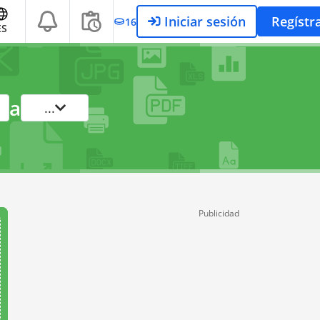
Iniciar sesión
Regístr
16
ES
a
...
Publicidad