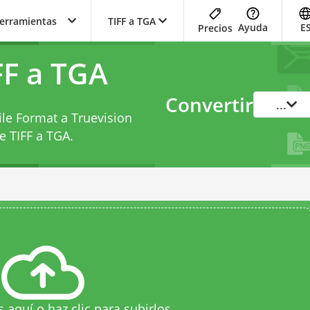
herramientas
TIFF a TGA
Ayuda
E
Precios
FF a TGA
Convertir
...
ile Format a Truevision
e TIFF a TGA
.
s aquí o haz clic para subirlos