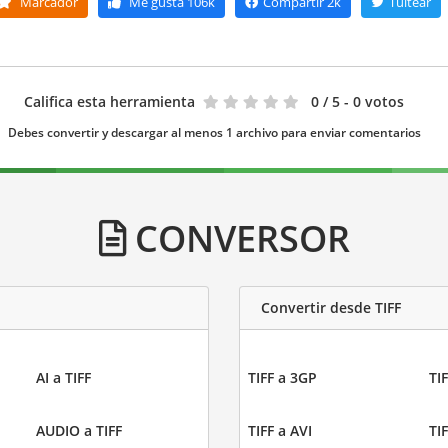
Marcador
Me gusta
106k
Compartir
2k
Tuitear
Califica esta herramienta
0
/ 5 - 0 votos
Debes convertir y descargar al menos 1 archivo para enviar comentarios
CONVERSOR
Convertir desde TIFF
AI a TIFF
TIFF a 3GP
TIF
AUDIO a TIFF
TIFF a AVI
TI