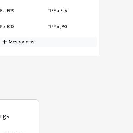
FF a EPS
TIFF a FLV
FF a ICO
TIFF a JPG
Mostrar más
arga