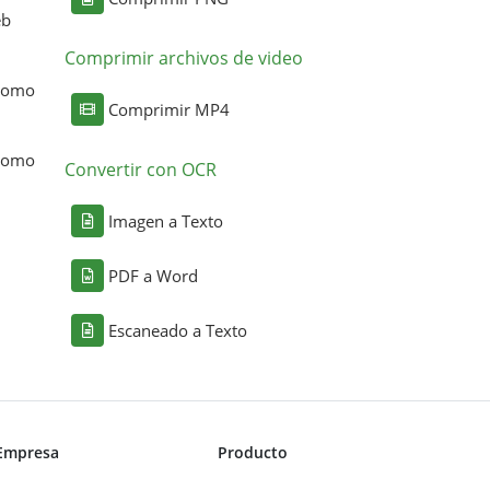
eb
Comprimir archivos de video
 como
Comprimir MP4
 como
Convertir con OCR
Imagen a Texto
PDF a Word
Escaneado a Texto
Empresa
Producto