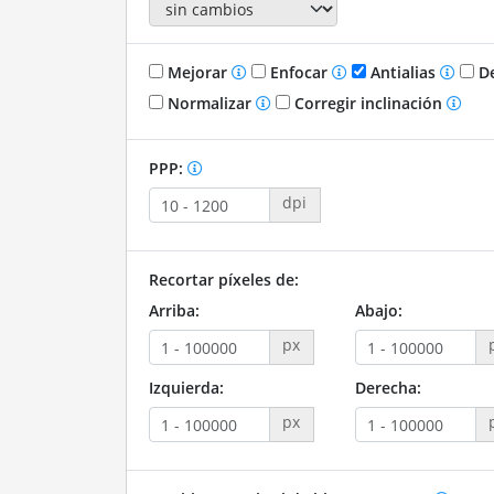
Mejorar
Enfocar
Antialias
De
Normalizar
Corregir inclinación
PPP:
dpi
Recortar píxeles de:
Arriba:
Abajo:
px
Izquierda:
Derecha:
px