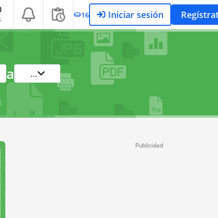
Iniciar sesión
Regístra
16
S
a
...
Publicidad